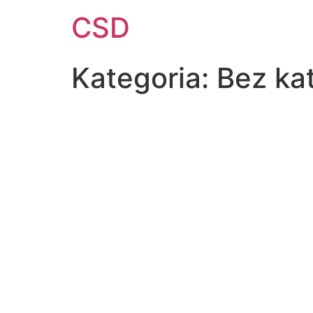
Przejdź
CSD
do
treści
Kategoria:
Bez kat